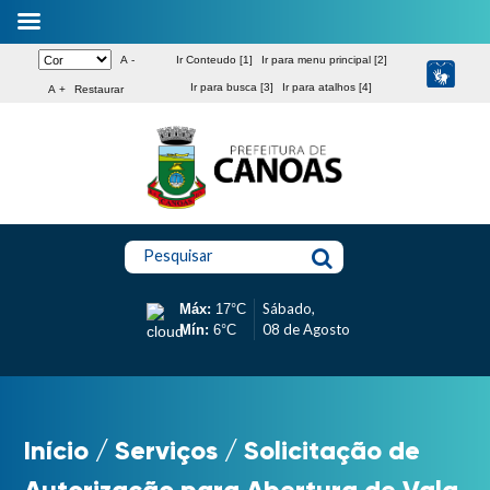
A -
Ir Conteudo [1]
Ir para menu principal [2]
Ir para busca [3]
Ir para atalhos [4]
A +
Restaurar
Pesquisar
Sábado,
Máx:
17°C
08 de Agosto
Mín:
6°C
Início
/
Serviços
/
Solicitação de
Autorização para Abertura de Vala