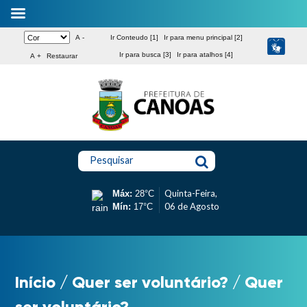
A -
Ir Conteudo [1]
Ir para menu principal [2]
Ir para busca [3]
Ir para atalhos [4]
A +
Restaurar
Pesquisar
Quinta-Feira,
Máx:
28°C
06 de Agosto
Mín:
17°C
Início
/
Quer ser voluntário?
/
Quer
ser voluntário?