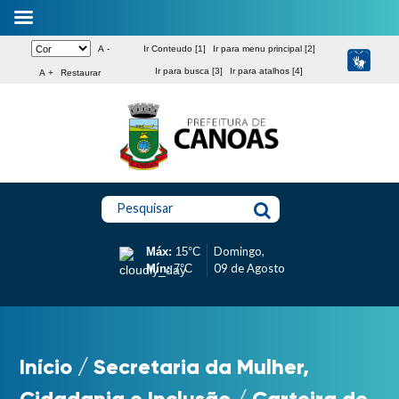
A -
Ir Conteudo [1]
Ir para menu principal [2]
Ir para busca [3]
Ir para atalhos [4]
A +
Restaurar
Pesquisar
Domingo,
Máx:
15°C
09 de Agosto
Mín:
7°C
Início
/
Secretaria da Mulher,
Cidadania e Inclusão
/
Carteira de