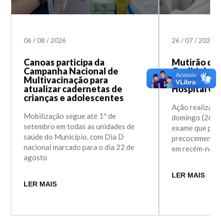
06
/
08
/
2026
26
/
07
/
2026
Canoas participa da
Mutirão do 
Campanha Nacional de
Orelhinha 
Multivacinação para
neste fim d
atualizar cadernetas de
Hospital Un
crianças e adolescentes
Ação realizada
Mobilização segue até 1º de
domingo (26) a
setembro em todas as unidades de
exame que perm
saúde do Município, com Dia D
precocemente a
nacional marcado para o dia 22 de
em recém-nasc
agosto
LER MAIS
LER MAIS