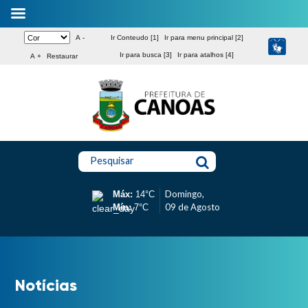
A -
Ir Conteudo [1]
Ir para menu principal [2]
Ir para busca [3]
Ir para atalhos [4]
A +
Restaurar
Pesquisar
Domingo,
Máx:
14°C
09 de Agosto
Mín:
7°C
Notícias