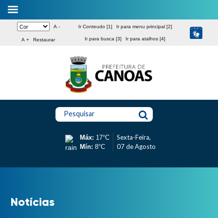
A -
Ir Conteudo [1]
Ir para menu principal [2]
Ir para busca [3]
Ir para atalhos [4]
A +
Restaurar
Pesquisar
Sexta-Feira,
Máx:
17°C
07 de Agosto
Mín:
8°C
Notícias