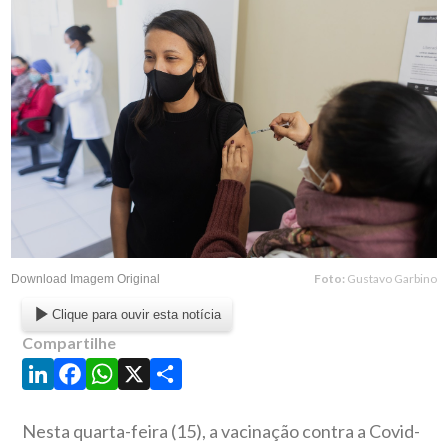
Foto:
Gustavo Garbino
Download Imagem Original
Clique para ouvir esta notícia
Compartilhe
LinkedIn
Facebook
WhatsApp
X
Share
Nesta quarta-feira (15), a vacinação contra a Covid-