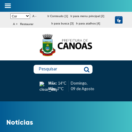
A -
Ir Conteudo [1]
Ir para menu principal [2]
Ir para busca [3]
Ir para atalhos [4]
A +
Restaurar
Pesquisar
Domingo,
Máx:
14°C
09 de Agosto
Mín:
7°C
Notícias