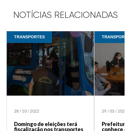
NOTÍCIAS RELACIONADAS
TRANSPORTES
TRANSPORTE
28
/
10
/
2022
29
/
03
/
2022
Domingo de eleições terá
Prefeitura 
fiscalização nos transportes
conhece o p