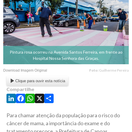
Pintura rosa ocorreu na Avenida Santos Ferreira, em frente ao
Hospital Nossa Senhora das Graças.
Foto:
Guilherme Pereira
Download Imagem Original
Clique para ouvir esta notícia
Compartilhe
LinkedIn
Facebook
WhatsApp
X
Share
Para chamar atenção da população para o risco do
câncer de mama, a importância do exame e do
tratamento precoce, a Prefeitura de Canoas