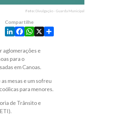
Foto:
Divulgação - Guarda Municipal
Compartilhe
LinkedIn
Facebook
WhatsApp
X
Share
ar aglomerações e
oas para o
rsadas em Canoas.
e as mesas e um sofreu
coólicas para menores.
oria de Trânsito e
ETI).