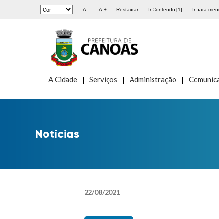
A -
A +
Restaurar
Ir Conteudo [1]
Ir para menu
A Cidade
Serviços
Administração
Comunic
Notícias
22
/
08
/
2021