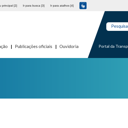
 principal [2]
Ir para busca [3]
Ir para atalhos [4]
Pesquisa
Portal da Trans
ação
Publicações oficiais
Ouvidoria