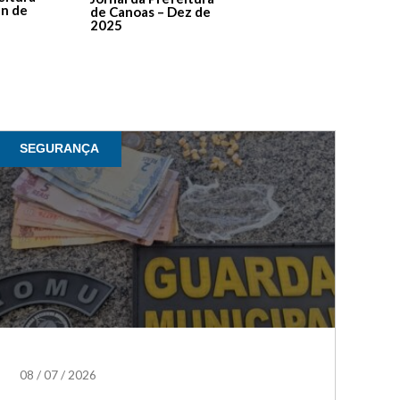
de Contas – Edição 1
an de
de Canoas – Dez de
2025
SEGURANÇA
08
/
07
/
2026