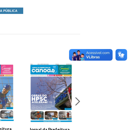
A PÚBLICA
Jornal Da Prefeitura
De Canoas Prestaçã
eitura
Jornal da Prefeitura