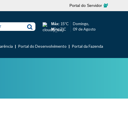
Portal do Servidor
Domingo,
Máx:
15°C
r
09 de Agosto
Mín:
7°C
parência
Portal do Desenvolvimento
Portal da Fazenda