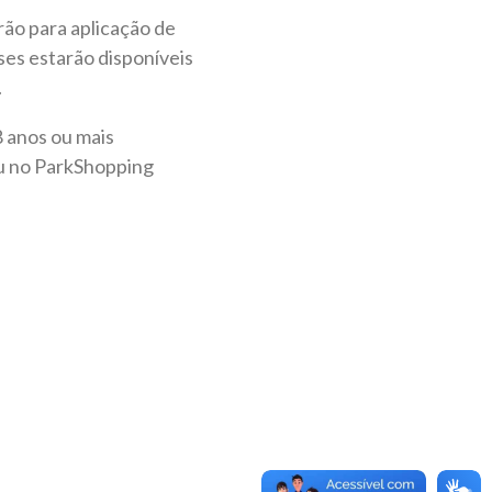
rão para aplicação de
oses estarão disponíveis
.
8 anos ou mais
eu no ParkShopping