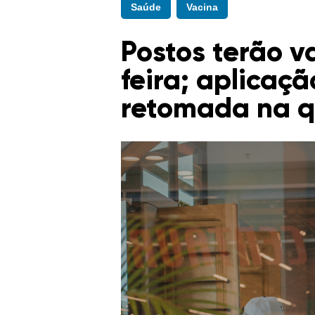
Saúde
Vacina
Postos terão v
feira; aplicaç
retomada na q