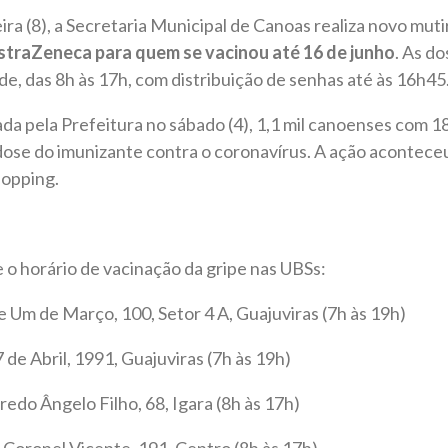
ra (8), a Secretaria Municipal de Canoas realiza novo muti
traZeneca para quem se vacinou até 16 de junho
. As d
e, das 8h às 17h, com distribuição de senhas até às 16h45
a pela Prefeitura no sábado (4), 1,1 mil canoenses com 1
dose do imunizante contra o coronavírus. A ação acontec
hopping.
 o horário de vacinação da gripe nas UBSs:
 Um de Março, 100, Setor 4 A, Guajuviras (7h às 19h)
 de Abril, 1991, Guajuviras (7h às 19h)
redo Ângelo Filho, 68, Igara (8h às 17h)
 Coronel Vicente, 191, Centro (8h às 17h)