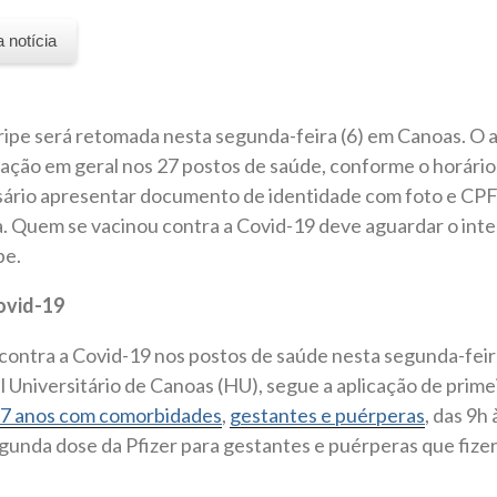
a notícia
gripe será retomada nesta segunda-feira (6) em Canoas. O
lação em geral nos 27 postos de saúde, conforme o horári
sário apresentar documento de identidade com foto e CPF 
. Quem se vacinou contra a Covid-19 deve aguardar o inte
pe.
ovid-19
ontra a Covid-19 nos postos de saúde nesta segunda-feira
 Universitário de Canoas (HU), segue a aplicação de prime
17 anos com comorbidades
,
gestantes e puérperas
, das 9h
segunda dose da Pfizer para gestantes e puérperas que fize