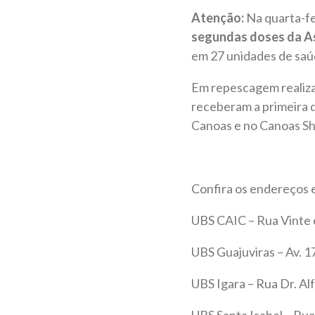
Atenção:
Na quarta-fei
segundas doses da As
em 27 unidades de saúd
Em repescagem realizad
receberam a primeira 
Canoas e no Canoas S
Confira os endereços e
UBS CAIC – Rua Vinte e
UBS Guajuviras – Av. 17
UBS Igara – Rua Dr. Alf
UBS Santa Isabel – Rua