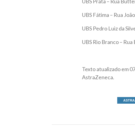
UBS Prata – Rua Butte
UBS Fátima – Rua João 
UBS Pedro Luiz da Silv
UBS Rio Branco – Rua E
Texto atualizado em 0
AstraZeneca.
ASTRA