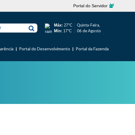
Portal do Servidor
Quinta-Feira,
Máx:
27°C
r
06 de Agosto
Mín:
17°C
parência
Portal do Desenvolvimento
Portal da Fazenda