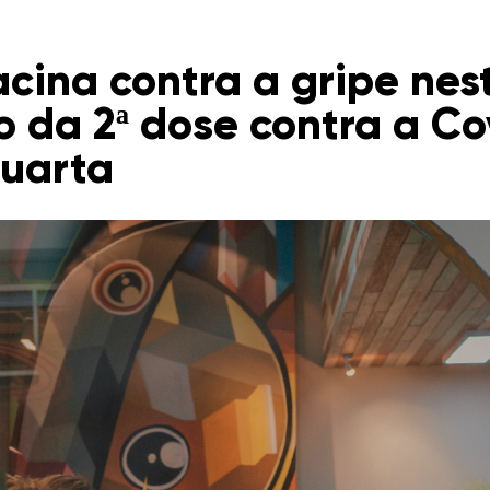
acina contra a gripe ne
ão da 2ª dose contra a Co
uarta