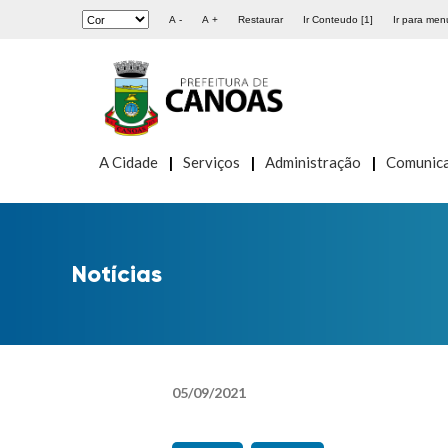
A -
A +
Restaurar
Ir Conteudo [1]
Ir para menu
A Cidade
Serviços
Administração
Comunic
Notícias
05
/
09
/
2021