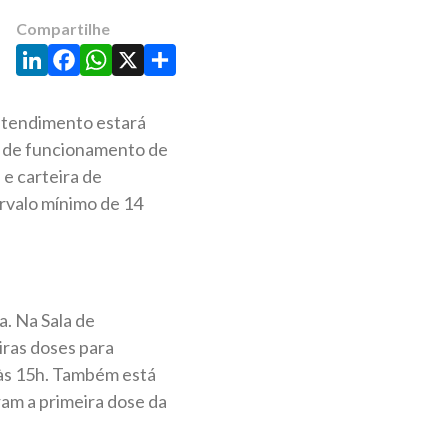
Compartilhe
LinkedIn
Facebook
WhatsApp
X
Share
 atendimento estará
o de funcionamento de
e carteira de
rvalo mínimo de 14
. Na Sala de
iras doses para
 às 15h. Também está
ram a primeira dose da