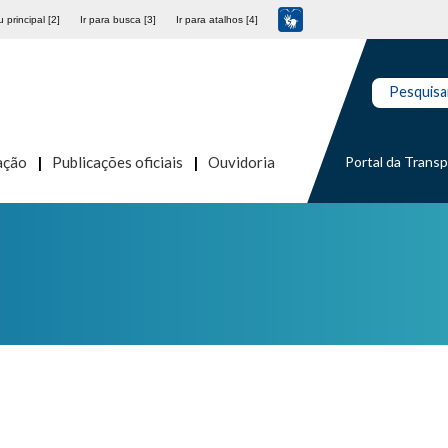
 principal [2]
Ir para busca [3]
Ir para atalhos [4]
Pesquisa
Portal da Trans
ação
Publicações oficiais
Ouvidoria