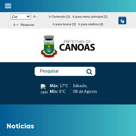
A -
Ir Conteudo [1]
Ir para menu principal [2]
Ir para busca [3]
Ir para atalhos [4]
A +
Restaurar
Pesquisar
Sábado,
Máx:
17°C
08 de Agosto
Mín:
6°C
Notícias