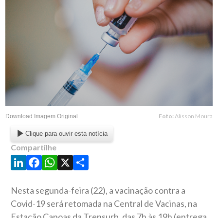
Foto:
Alisson Moura
Download Imagem Original
Clique para ouvir esta notícia
Compartilhe
LinkedIn
Facebook
WhatsApp
X
Share
Nesta segunda-feira (22), a vacinação contra a
Covid-19 será retomada na Central de Vacinas, na
Estação Canoas da Trensurb, das 7h às 19h (entrega