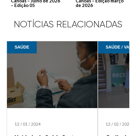
Canoas – Julho de 2026
Canoas – Edição março
– Edição 05
de 2026
NOTÍCIAS RELACIONADAS
SAÚDE
SAÚDE / VACI
12
/
01
/
2024
12
/
02
/
2023