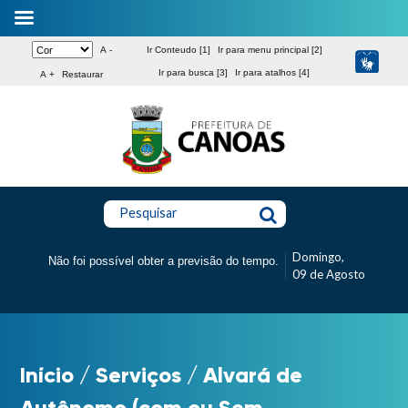
A -
Ir Conteudo [1]
Ir para menu principal [2]
Ir para busca [3]
Ir para atalhos [4]
A +
Restaurar
Pesquisar
Domingo,
Não foi possível obter a previsão do tempo.
09 de Agosto
Início
/
Serviços
/
Alvará de
Autônomo (com ou Sem