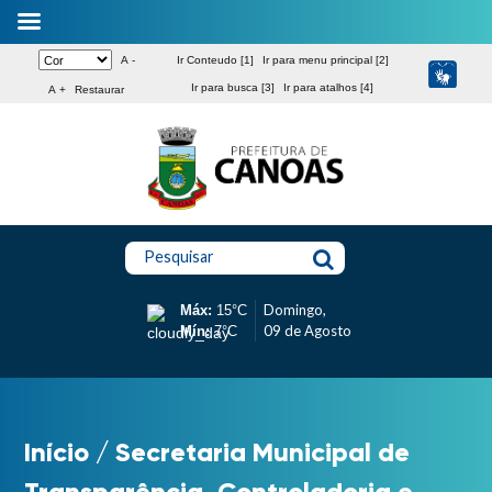
A -
Ir Conteudo [1]
Ir para menu principal [2]
Ir para busca [3]
Ir para atalhos [4]
A +
Restaurar
Pesquisar
Domingo,
Máx:
15°C
09 de Agosto
Mín:
7°C
Início
/
Secretaria Municipal de
Transparência, Controladoria e