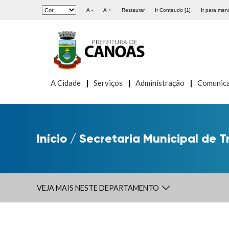
A -
A +
Restaurar
Ir Conteudo [1]
Ir para menu
A Cidade
Serviços
Administração
Comunic
Início
/
Secretaria Municipal de T
VEJA MAIS NESTE DEPARTAMENTO