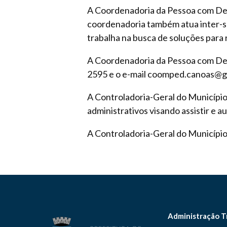
A Coordenadoria da Pessoa com Defic
coordenadoria também atua inter-se
trabalha na busca de soluções para r
A Coordenadoria da Pessoa com Defi
2595 e o e-mail coomped.canoas@g
A Controladoria-Geral do Município
administrativos visando assistir e 
A Controladoria-Geral do Município
Administração T