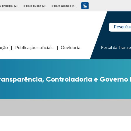
 principal [2]
Ir para busca [3]
Ir para atalhos [4]
Pesquisa
Portal da Trans
ação
Publicações oficiais
Ouvidoria
ransparência, Controladoria e Governo 