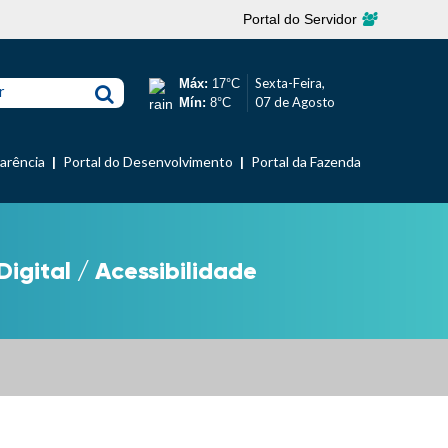
Portal do Servidor
Sexta-Feira,
Máx:
17°C
r
07 de Agosto
Mín:
8°C
parência
Portal do Desenvolvimento
Portal da Fazenda
Digital
/
Acessibilidade