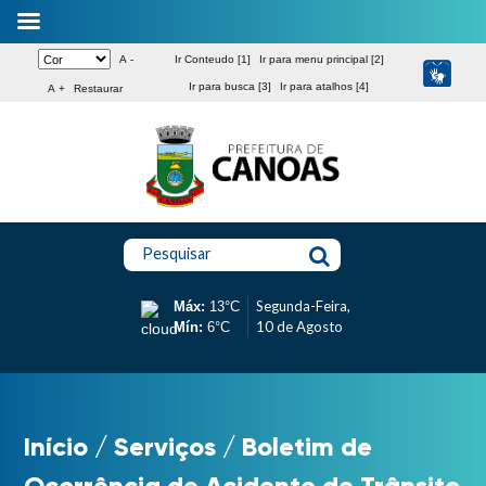
A -
Ir Conteudo [1]
Ir para menu principal [2]
Ir para busca [3]
Ir para atalhos [4]
A +
Restaurar
Pesquisar
Segunda-Feira,
Máx:
13°C
10 de Agosto
Mín:
6°C
Início
/
Serviços
/
Boletim de
Ocorrência de Acidente de Trânsito