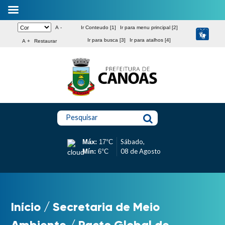
A -
Ir Conteudo [1]
Ir para menu principal [2]
Ir para busca [3]
Ir para atalhos [4]
A +
Restaurar
Pesquisar
Sábado,
Máx:
17°C
08 de Agosto
Mín:
6°C
Início
/
Secretaria de Meio
Ambiente
/
Pacto Global de